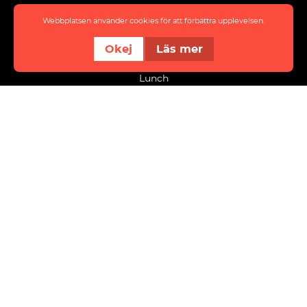
Eat & meet
Webbplatsen använder cookies för att förbättra upplevelsen.
About District
Okej
Läs mer
Event
Lunch
info@innovatumdistrict.se
Kraftstaden Fastigheter Trollhättan AB
Flygfältsvägen 9
461 38 Trollhättan
Organisationsnummer: 556008-8535