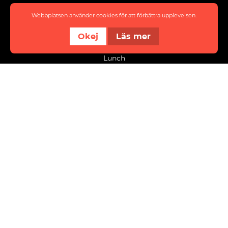
Eat & meet
Webbplatsen använder cookies för att förbättra upplevelsen.
About District
Okej
Läs mer
Event
Lunch
info@innovatumdistrict.se
Kraftstaden Fastigheter Trollhättan AB
Flygfältsvägen 9
461 38 Trollhättan
Organisationsnummer: 556008-8535