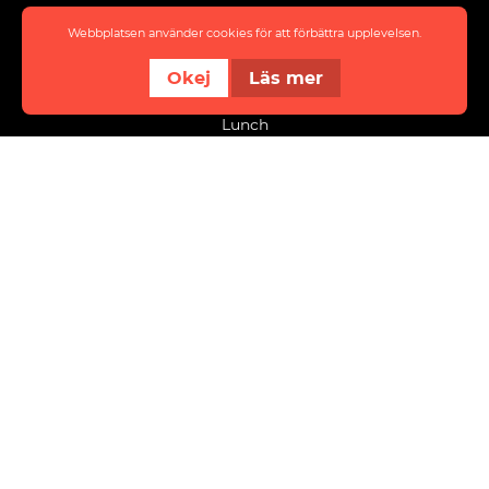
Eat & meet
Webbplatsen använder cookies för att förbättra upplevelsen.
About District
Okej
Läs mer
Event
Lunch
info@innovatumdistrict.se
Kraftstaden Fastigheter Trollhättan AB
Flygfältsvägen 9
461 38 Trollhättan
Organisationsnummer: 556008-8535