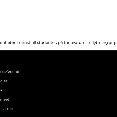
nheter, främst till studenter, på Innovatum. Inflyttning är p
ess Ground
cies
us
 meet
 District