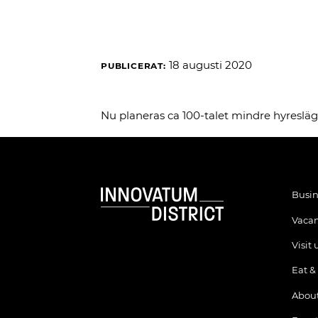
18 augusti 2020
PUBLICERAT:
Nu planeras ca 100-talet mindre hyresläge
Busin
Vacan
Visit 
Eat &
About