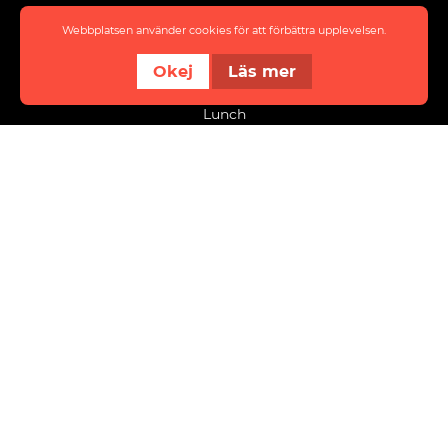
Eat & meet
Webbplatsen använder cookies för att förbättra upplevelsen.
About District
Okej
Läs mer
Event
Lunch
info@innovatumdistrict.se
Kraftstaden Fastigheter Trollhättan AB
Flygfältsvägen 9
461 38 Trollhättan
Organisationsnummer: 556008-8535