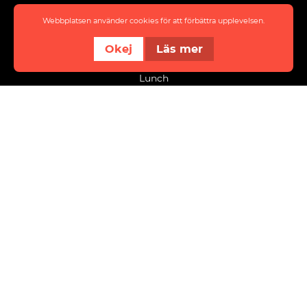
Eat & meet
Webbplatsen använder cookies för att förbättra upplevelsen.
About District
Okej
Läs mer
Event
Lunch
info@innovatumdistrict.se
Kraftstaden Fastigheter Trollhättan AB
Flygfältsvägen 9
461 38 Trollhättan
Organisationsnummer: 556008-8535